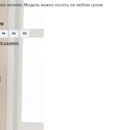
инке молния. Модель можно носить на любом сроке
ер
44
46
48
ой размер