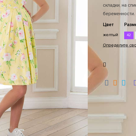
складки, на сп
беременности.
Цвет
Разм
желтый
42
Определите св