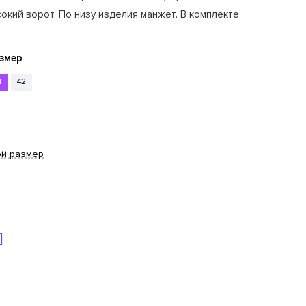
сокий ворот. По низу изделия манжет. В комплекте
змер
4
42
ой размер