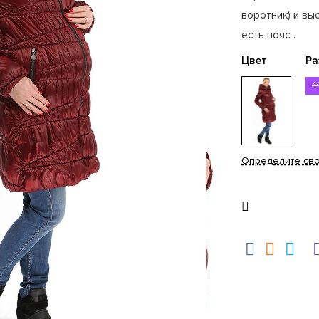
воротник) и вы
есть пояс .
Цвет
Ра
4
Определите св