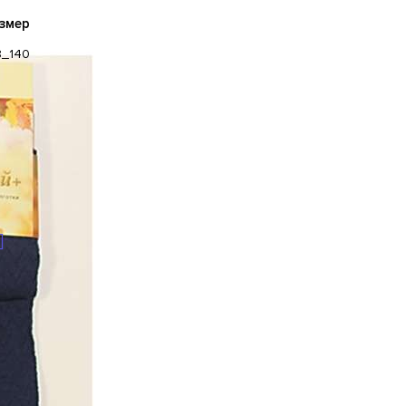
змер
8_140