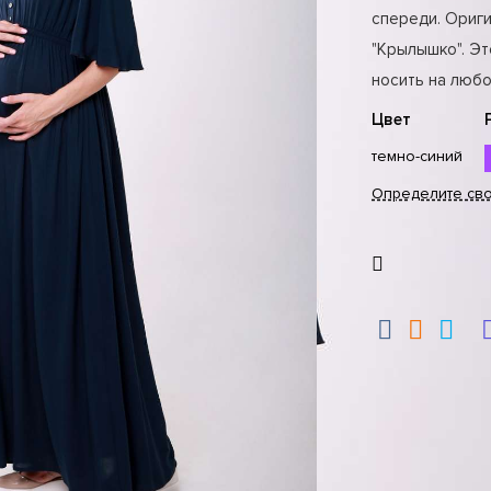
спереди. Ориг
"Крылышко". Эт
носить на любо
Цвет
темно-синий
Определите св