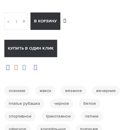
-
+
В КОРЗИНУ
КУПИТЬ В ОДИН КЛИК
осенние
макси
вязаное
вечерние
платье рубашка
черное
белое
спортивное
трикотажное
летние
офисное
коктейльное
трапеция