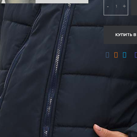
-
+
КУПИТЬ В