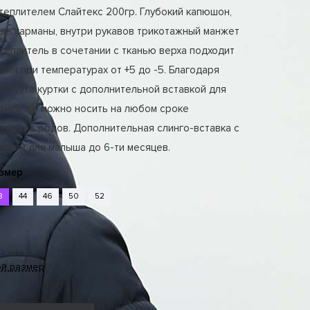
теплителем Слайтекс 200гр. Глубокий капюшон,
ые карманы, внутри рукавов трикотажный манжет
теплитель в сочетании с тканью верха подходит
ния при температурах от +5 до -5. Благодаря
илуэта куртки с дополнительной вставкой для
тика, её можно носить на любом сроке
 после родов. Дополнительная слинго-вставка с
оном для малыша до 6-ти месяцев.
змер
8
44
46
50
52
ой размер