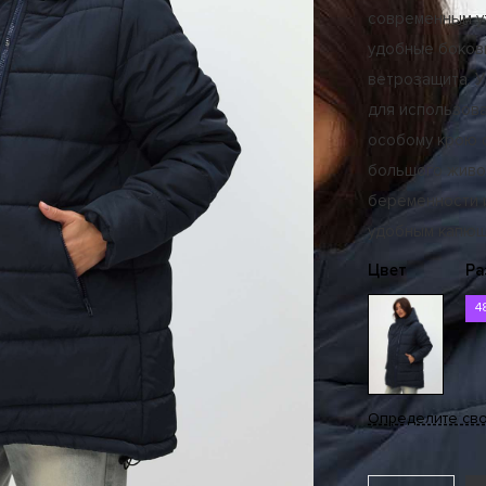
современным у
удобные боков
ветрозащита. У
для использова
особому крою с
большого живо
беременности и
удобным капюш
Цвет
Ра
4
Определите св