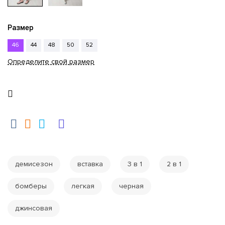
Размер
46
44
48
50
52
Определите свой размер
демисезон
вставка
3 в 1
2 в 1
бомберы
легкая
черная
джинсовая