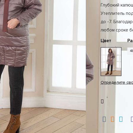
Глубокий капюш
Утеплитель под
до -7. Благода
любом сроке б
Цвет
Ра
4
Определите св