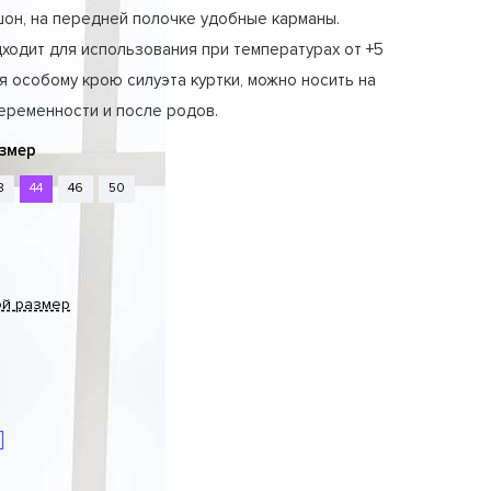
он, на передней полочке удобные карманы.
ходит для использования при температурах от +5
ря особому крою силуэта куртки, можно носить на
еременности и после родов.
змер
8
44
46
50
ой размер