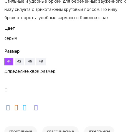
Стильные и удобные брюки для беременных зауженного к
низу силуэта с трикотажным круговым поясом. По низу
брюк отвороты, удобные карманы в боковых швах
Цвет
серый
Размер
44
42
46
48
Определите свой размер
спортивные
классические
джеггинсы